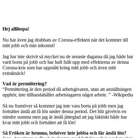
Hej allihopa!
Nu har även jag drabbats av Corona-effekten när det kommer till
mitt jobb och min inkomst!
Jag har inte skrivit så mycket nu de senaste dagarna då jag både har
varit borta på jobb och har haft fullt upp med effekterna av denna
Corona-kris som har uppstått kring mitt jobb och även mitt
extraknäck!
Vad är permittering?
“Permittering är den period då arbetsgivaren, utan att anställningen
upphör, inte tillhandahåller arbetstagaren något arbete. ” -Wikipedia
Så nu framöver så kommer jag inte vara borta på jobb men jag
fortsätter ändå att få lön under denna period. Det blir givetvis en
mindre summa men jag är ändå jätteglad att jag faktiskt både har
kvar mitt jobb och fortsätter att få lön!
Så Fröken är hemma, behöver inte jobba och får ändå lön?