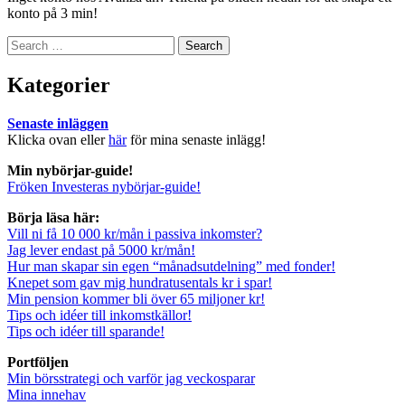
konto på 3 min!
Search
for:
Kategorier
Senaste inläggen
Klicka ovan eller
här
för mina senaste inlägg!
Min nybörjar-guide!
Fröken Investeras nybörjar-guide!
Börja läsa här:
Vill ni få 10 000 kr/mån i passiva inkomster?
Jag lever endast på 5000 kr/mån!
Hur man skapar sin egen “månadsutdelning” med fonder!
Knepet som gav mig hundratusentals kr i spar!
Min pension kommer bli över 65 miljoner kr!
Tips och idéer till inkomstkällor!
Tips och idéer till sparande!
Portföljen
Min börsstrategi och varför jag veckosparar
Mina innehav