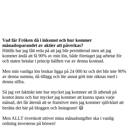
Vad får Fröken då i inkomst och hur kommer
månadssparandet av aktier att påverkas?
Hittills har jag fått reda på att jag blir permitterad men att jag
kommer ändå att få 90% av min lön, både företaget jag arbetar för
och staten betalar i princip hälften var av denna kostnad.
Men min vanliga lön brukar ligga på 24 000 kr och det blir inte 90%
av denna summa, då tillägg och lite annat gött inte räknas med i
denna siffra.
Så jag vet faktiskt inte hur mycket jag kommer att få utbetalt på
kontot ännu och hur mycket jag kommer att kunna spara varje
månad, det får återstå att se framöver men jag kommer självklart att
berätta det här på bloggen och Instagram! 😃
Men ALLT överskott utöver mina månadsutgifter ska i vanlig
ordning investeras på börsen!