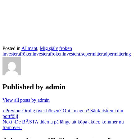
Posted in
Allmänt
,
Mig själv
froken
investera
frökeninvestera
frokeninvestera.se
permitterad
permittering
Published by
admin
View all posts by admin
Post
‹ Previous
Orolig över börsen? Ont i magen? Sänk risken i din
portfölj!
navigation
Next ›
De BÄSTA tiderna på länge att köpa aktier, kommer nu
framöver!