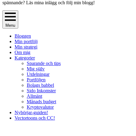
spännande? Läs mina inlägg och följ min blogg!
Menu
Bloggen
Min portfölj
Min strategi
Om mig
Kategorier
Sparande och tips
Mig själv
Utdelningar
Portföljen
Bolags babbel
Sido Inkomster
Allmänt
Månads budget
Kryptovalutor
Nybörjar-guiden!
Vectortoons och CC!