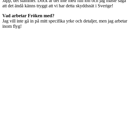
Japp, det stämmer. Dock är det inte med full lön och jag måste säga
att det ändå känns tryggt att vi har detta skyddsnät i Sverige!
Vad arbetar Fröken med?
Jag vill inte gå in på mitt specifika yrke och detaljer, men jag arbetar
inom flyg!