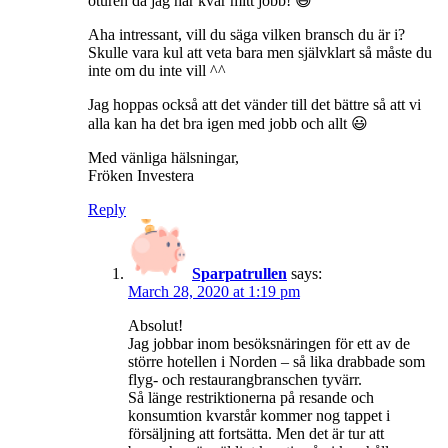
oturen då jag har kvar mitt jobb! 😃
Aha intressant, vill du säga vilken bransch du är i?
Skulle vara kul att veta bara men självklart så måste du
inte om du inte vill ^^
Jag hoppas också att det vänder till det bättre så att vi
alla kan ha det bra igen med jobb och allt 😃
Med vänliga hälsningar,
Fröken Investera
Reply
Sparpatrullen
says:
March 28, 2020 at 1:19 pm
Absolut!
Jag jobbar inom besöksnäringen för ett av de
större hotellen i Norden – så lika drabbade som
flyg- och restaurangbranschen tyvärr.
Så länge restriktionerna på resande och
konsumtion kvarstår kommer nog tappet i
försäljning att fortsätta. Men det är tur att