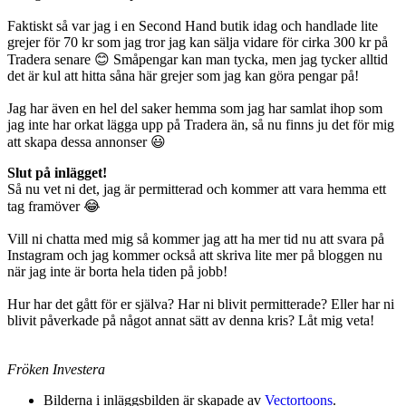
Faktiskt så var jag i en Second Hand butik idag och handlade lite
grejer för 70 kr som jag tror jag kan sälja vidare för cirka 300 kr på
Tradera senare 😊 Småpengar kan man tycka, men jag tycker alltid
det är kul att hitta såna här grejer som jag kan göra pengar på!
Jag har även en hel del saker hemma som jag har samlat ihop som
jag inte har orkat lägga upp på Tradera än, så nu finns ju det för mig
att skapa dessa annonser 😃
Slut på inlägget!
Så nu vet ni det, jag är permitterad och kommer att vara hemma ett
tag framöver 😂
Vill ni chatta med mig så kommer jag att ha mer tid nu att svara på
Instagram och jag kommer också att skriva lite mer på bloggen nu
när jag inte är borta hela tiden på jobb!
Hur har det gått för er själva? Har ni blivit permitterade? Eller har ni
blivit påverkade på något annat sätt av denna kris? Låt mig veta!
Fröken Investera
Bilderna i inläggsbilden är skapade av
Vectortoons
.