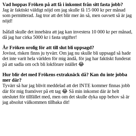
Vad hoppas Fröken på att få i inkomst från sitt fasta jobb?
Jag är faktiskt väldigt nöjd om jag skulle få 15 000 kr per månad
som permitterad. Jag tror att det blir mer än så, men oavsett så är jag
nöjd!
Isåfall skulle det innebära att jag kan investera 10 000 kr per månad,
då jag har cirka 5000 kr i fasta utgifter!
Är Fröken orolig för att till slut bli uppsagd?
Jovisst, risken finns ju tyvärr. Om jag nu skulle bli uppsagd så hade
det inte varit hela världen för mig ändå, för jag har faktiskt funderat
på att sadla om och bli lokförare istället 😂
Hur blir det med Frökens extraknäck då? Kan du inte jobba
mer där?
Tyvärr så har jag blivit meddelad att det INTE kommer finnas jobb
där för mig framöver på ett tag 😂 Så min inkomst där är helt
uteslutet för tillfället med, men om det skulle dyka upp behov så är
jag absolut välkommen tillbaka dit!