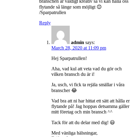
branschen är väldigt kreativ så vi kan hålla oss
flytande så länge som möjligt 😊
/Sparpatrullen
Reply
admin
says:
March 28, 2020 at 11:09 pm
Hej Sparpatrullen!
Aha, vad kul att veta vad du gör och
vilken bransch du är i!
Ja, usch, vi fick ta rejäla smällar i våra
branscher 😂
Vad bra att ni har hittat ett sätt att hålla er
flytande på! Jag hoppas detsamma gäller
mitt företag och min bransch ^^
Tack för att du delar med dig! 😃
Med vänliga hälsningar,