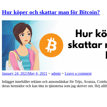
Hur köper och skattar man för Bitcoin?
January 24, 2021
May 6, 2021
~
admin
~
Leave a comment
Inlägget innehåller reklam och annonslänkar för Trijo, Avanza, Coinbas
deras hemsidor och kan titta in tjänsterna som jag skriver om. Hej all