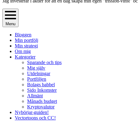
Jag investerar i aktier för att en dag skapa min egen "trisslott-vinst
Menu
Bloggen
Min portfölj
Min strategi
Om mig
Kategorier
Sparande och tips
Mig själv
Utdelningar
Portföljen
Bolags babbel
Sido Inkomster
Allmänt
Månads budget
Kryptovalutor
Nybörjar-guiden!
Vectortoons och CC!