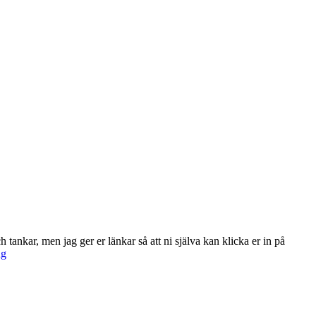
tankar, men jag ger er länkar så att ni själva kan klicka er in på
Hur
ng
köper
och
skattar
man