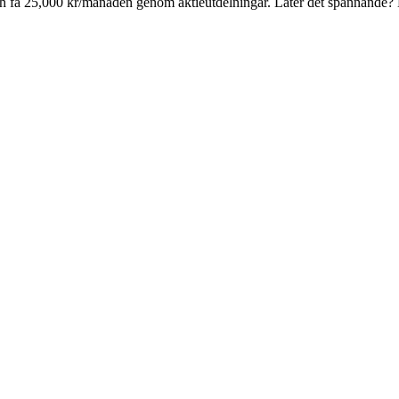
" och få 25,000 kr/månaden genom aktieutdelningar. Låter det spännande?