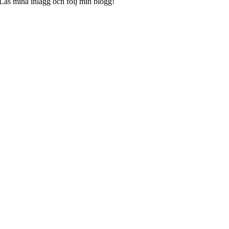
 Läs mina inlägg och följ min blogg!