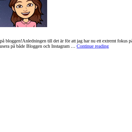
å bloggen!Anledningen till det är för att jag har nu ett extremt fokus p
Fröken
 fokusera på både Bloggen och Instagram …
Continue reading
är
inaktiv
här
på
Bloggen!
Jag
berättar
anledningen