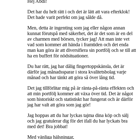
Hej Abdi!
Det har du helt rätt i och det är lätt att vara efterklok!
Det hade varit perfekt om jag sålde då.
Men, detta är ingenting som jag eller någon annan
kunnat förutspå med säkerhet, det är det som är en del
av charmen med börsen, tycker jag! Att man inte vet
vad som kommer att hända i framtiden och det enda
man kan göra är att diversifiera sin portfölj och se till att
ha en buffert för nödsituationer.
Du har rätt, jag har dålig fingertoppskänsla, det är
därför jag månadssparar i stora kvalitetsbolag varje
månad och har tänkt att göra så över lång tid.
Det jag tillförlitar mig på är ränta-på-ränta effekten och
att min portfölj kommer att växa över tid. Det är något
som historiskt och statistiskt har fungerat och är därför
jag har valt att göra som jag gör!
Jag hoppas att du har lyckas tajma dina köp och sälj
och jag gratulerar dig för det ifall du har lyckats bra
med det! Bra jobbat!
Med vänliga hälsningar,