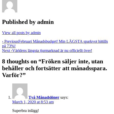
Published by
admin
View all posts by admin
Post
‹ Previous
Februari Månadsbudget! Min LÄGSTA sparkvot hittills
på 73%!
navigation
Next ›
Världens längsta tjurmarknad är nu officiellt över!
8 thoughts on “
Fröken säljer inte, utan
behåller och fortsätter att månadsspara.
Varför?
”
Två Månadslöner
says:
March 1, 2020 at 8:53 am
Superbra inlägg!