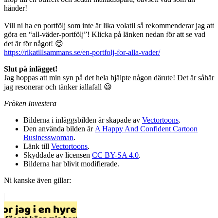
händer!
Vill ni ha en portfölj som inte är lika volatil så rekommenderar jag att
göra en “all-väder-portfölj”! Klicka på länken nedan för att se vad
det är för något! 😊
https://rikatillsammans.se/en-portfolj-for-alla-vader/
Slut på inlägget!
Jag hoppas att min syn på det hela hjälpte någon därute! Det är såhär
jag resonerar och tänker iallafall 😃
Fröken Investera
Bilderna i inläggsbilden är skapade av
Vectortoons
.
Den använda bilden är
A Happy And Confident Cartoon
Businesswoman
.
Länk till
Vectortoons
.
Skyddade av licensen
CC BY-SA 4.0
.
Bilderna har blivit modifierade.
Ni kanske även gillar: