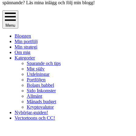
spännande? Läs mina inlägg och följ min blogg!
Menu
Bloggen
Min portfölj
Min strategi
Om mig
Kategorier
Sparande och tips
Mig själv
Utdelningar
Portföljen
Bolags babbel
Sido Inkomster
Allmänt
Månads budget
Kryptovalutor
Nybörjar-guiden!
Vectortoons och CC!