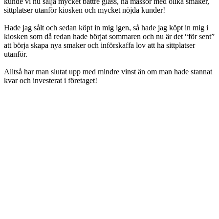
kunde vi nu sälja mycket bättre glass, ha massor med olika smaker,
sittplatser utanför kiosken och mycket nöjda kunder!
Hade jag sålt och sedan köpt in mig igen, så hade jag köpt in mig i
kiosken som då redan hade börjat sommaren och nu är det “för sent”
att börja skapa nya smaker och införskaffa lov att ha sittplatser
utanför.
Alltså har man slutat upp med mindre vinst än om man hade stannat
kvar och investerat i företaget!