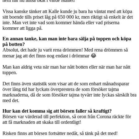
hem har nu alltså ökat i värde istället!
Vissa kanske tänker att Kalle kunde ju bara ha väntat med att köpa
sitt boende tills priset låg på 650 000 kr, men riktigt så enkelt är det
inte. Man vet inte vad som kommer hända eller vad priserna
kommer att ligga på.
En annan tanke, kan man inte bara sälja på toppen och köpa
på botten?
Absolut, det hade ju varit rena drömmen! Med rena drömmen så
menar jag att det finns nog endast i drömmar 😂
Man kan aldrig veta när man har nått botten eller när man har nått
toppen.
Det finns även statistik som visar att de som enbart månadssparar
över lång tid har lyckats överprestera de som försöker tajma
marknaderna, då de som försöker tajma tyvärr inte lyckas särskilt bra
med det.
Hur kan det komma sig att börsen faller så kraftigt?
Börsen var värderad till perfektion, så oron från Corona räckte för
att få marknaden att skaka till ordentligt!
Risken finns att börsen fortsätter nedåt, så tänk på det med!