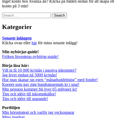
Inget konto hos Avanza än? Klicka på bilden nedan för att skapa ett
konto på 3 min!
Search
for:
Kategorier
Senaste inläggen
Klicka ovan eller
här
för mina senaste inlägg!
Min nybörjar-guide!
Fröken Investeras nybörjar-guide!
Börja läsa här:
Vill ni få 10 000 kr/mån i passiva inkomster?
Jag lever endast på 5000 kr/mån!
Hur man skapar sin egen “månadsutdelning” med fonder!
Knepet som gav mig hundratusentals kr i spar!
Min pension kommer bli över 65 miljoner kr!
Tips och idéer till inkomstkällor!
Tips och idéer till sparande!
Portföljen
Min börsstrategi och varför jag veckosparar
Mina innehav