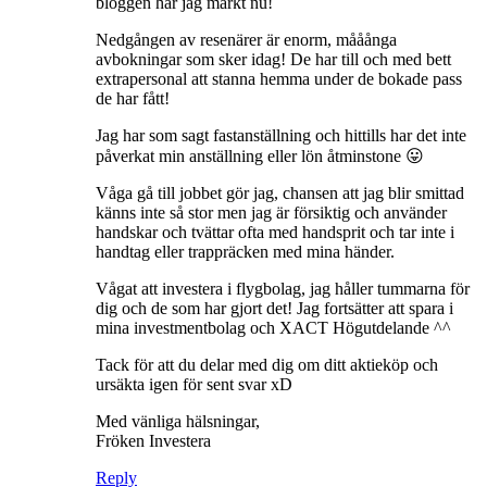
bloggen har jag märkt nu!
Nedgången av resenärer är enorm, mååånga
avbokningar som sker idag! De har till och med bett
extrapersonal att stanna hemma under de bokade pass
de har fått!
Jag har som sagt fastanställning och hittills har det inte
påverkat min anställning eller lön åtminstone 😛
Våga gå till jobbet gör jag, chansen att jag blir smittad
känns inte så stor men jag är försiktig och använder
handskar och tvättar ofta med handsprit och tar inte i
handtag eller trappräcken med mina händer.
Vågat att investera i flygbolag, jag håller tummarna för
dig och de som har gjort det! Jag fortsätter att spara i
mina investmentbolag och XACT Högutdelande ^^
Tack för att du delar med dig om ditt aktieköp och
ursäkta igen för sent svar xD
Med vänliga hälsningar,
Fröken Investera
Reply