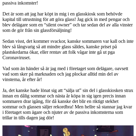
passiva inkomster!
Det är som att jag har köpt in mig i en glasskiosk som behövde
kapital till utrustning för att göra glass! Jag gick in med pengar och
blev delägare som en “silent owner” och tar sedan del av alla vinster
som de gör från sin glassförsäljning!
Sedan visst, det kommer svackor, kanske sommaren var kall och inte
blev så långvarig så att mindre glass såldes, kanske priset på
plastskedarna ökar, eller rentav att folk vågar inte gå ut pga
Coronaviruset.
Vad som än händer så är jag med i företaget som delägare, oavsett
vad som sker på marknaden och jag plockar alltid min del av
vinsterna, år efter år!
Ja, det kanske hade lönat sig att “sälja ut” sin del i glasskiosken strax
innan en dålig sommar och nästa år köpa in sig igen precis innan
sommaren drar igång, för då kanske det blir en riktigt stekhet
sommar och glassen säljer rekordbra! Men hellre så stannar jag kvar
i företaget som ägare och njuter av de passiva inkomsterna som
trillar in tills dagen jag dör!