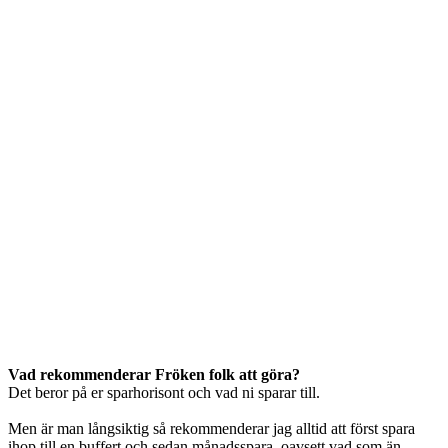
Vad rekommenderar Fröken folk att göra?
Det beror på er sparhorisont och vad ni sparar till.
Men är man långsiktig så rekommenderar jag alltid att först spara
ihop till en buffert och sedan månadsspara, oavsett vad som än