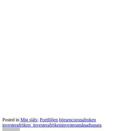
Posted in
Mig själv
,
Portföljen
börsen
corona
froken
investera
fröken_investera
frökeninvestera
månadsspara