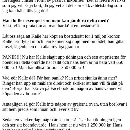
företagets vinster i form av passiva inkomster. Det är INGENTING
som jag vill sälja bort, då jag vet att detta är ett kvalitetsbolag som
jag kan hålla tills jag dör!
Har du fler exempel som man kan jämföra detta med?
Visst, vi kan prata om att man har köpt en bostadsrätt.
Låt oss säga att Kalle har köpt en bostadsrätt för 1 miljon kronor.
Kalle har flyttat in och han känner sig nöjd med området, han gillar
huset, lägenheten och alla trevliga grannar!
PANIK!!! Nu har Kalle slagit upp tidningen och sett att priserna för
boenden i detta område har fallit och hans hem är nu bara värt 650
000 kr!! Man har alltså förlorat -350 000 kr!!
Vad gör Kalle då? Får han panik? Kan priset sjunka ännu mer?
Ringer han upp en mäklare direkt och skriker att han vill få sålt på
den? Börjar han skriva på Facebook om någon av hans vänner vill
köpa den av honom?
Antagligen så gör Kalle inte någon av grejerna ovan, utan bor kvar i
sitt hem precis som innan och lever sitt liv.
Sedan en vacker dag, några år senare, så läser han tidningen igen
och ser sitt boendevärde. Hans hem är nu värt 1 250 000 kr. Hans