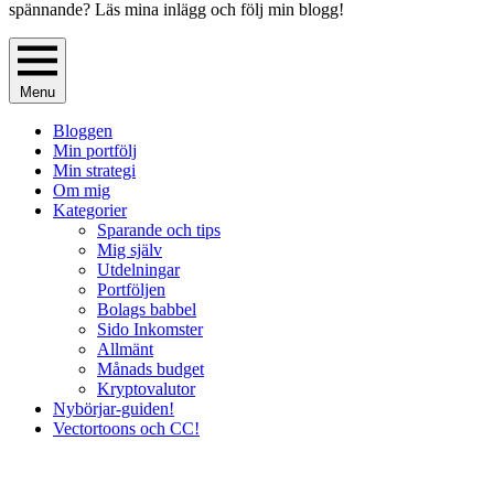
spännande? Läs mina inlägg och följ min blogg!
Menu
Bloggen
Min portfölj
Min strategi
Om mig
Kategorier
Sparande och tips
Mig själv
Utdelningar
Portföljen
Bolags babbel
Sido Inkomster
Allmänt
Månads budget
Kryptovalutor
Nybörjar-guiden!
Vectortoons och CC!