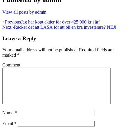
View all posts by admin
Post
‹ Previous
Jag har köpt aktier för över 425 000 kr i år!
Next ›
Räcker det att LÄSA för att bli en bra investerare? NEJ!
navigation
Leave a Reply
Your email address will not be published.
Required fields are
marked
*
Comment
Name
*
Email
*