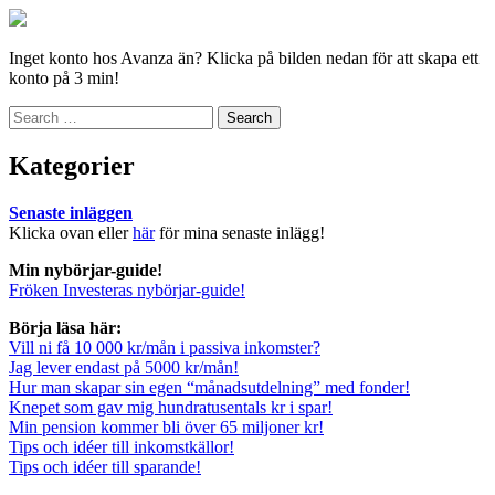
Inget konto hos Avanza än? Klicka på bilden nedan för att skapa ett
konto på 3 min!
Search
for:
Kategorier
Senaste inläggen
Klicka ovan eller
här
för mina senaste inlägg!
Min nybörjar-guide!
Fröken Investeras nybörjar-guide!
Börja läsa här:
Vill ni få 10 000 kr/mån i passiva inkomster?
Jag lever endast på 5000 kr/mån!
Hur man skapar sin egen “månadsutdelning” med fonder!
Knepet som gav mig hundratusentals kr i spar!
Min pension kommer bli över 65 miljoner kr!
Tips och idéer till inkomstkällor!
Tips och idéer till sparande!