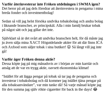
Varför återinvesterar inte Fröken utdelningen i SWMA igen?
Det beror på att jag dels föredrar att återinvestera in pengarna i mina
breda fonder och investmentbolag!
Sedan så vill jag helst försöka undvika tobaksbolag och andra bolag
i liknande branscher, av principskäl. Alla i min familj brukar tobak
på något sätt och jag gillar det inte.
Självklart så är det svårt att undvika branschen helt, för då måste jag
ju även sälja mina XACT Högutdelande aktier för att där finns ICA
och Axfood som säljer tobak i sina butiker! 😛 Så långt vill jag inte
gå!
Varför äger Fröken denna aktie?
Dessa köpte jag på mig månadsvis av i början av min karriär och
ansåg att de var en trygg aktie, oavsett ekonomiska klimat!
“Istället för att lägga pengar på tobak så tar jag de pengarna och
investerar i tobaksbolag och då kommer jag istället tjäna pengar på
alla tobaksanvändare”, var min tanke då! Så varje månad köpte jag
för den summa jag själv rökte cigaretter för back in the days! 😂