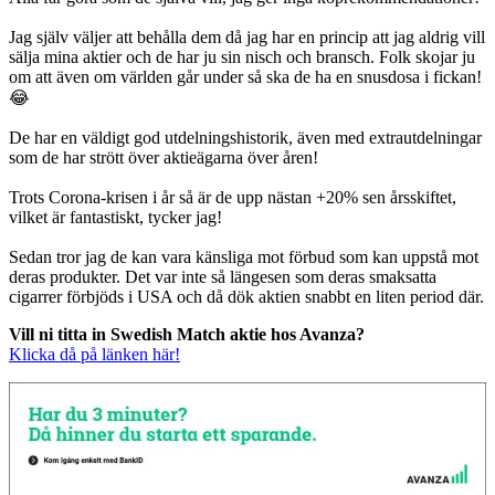
Jag själv väljer att behålla dem då jag har en princip att jag aldrig vill
sälja mina aktier och de har ju sin nisch och bransch. Folk skojar ju
om att även om världen går under så ska de ha en snusdosa i fickan!
😂
De har en väldigt god utdelningshistorik, även med extrautdelningar
som de har strött över aktieägarna över åren!
Trots Corona-krisen i år så är de upp nästan +20% sen årsskiftet,
vilket är fantastiskt, tycker jag!
Sedan tror jag de kan vara känsliga mot förbud som kan uppstå mot
deras produkter. Det var inte så längesen som deras smaksatta
cigarrer förbjöds i USA och då dök aktien snabbt en liten period där.
Vill ni titta in Swedish Match aktie hos Avanza?
Klicka då på länken här!