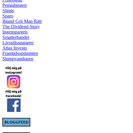
Pengabingen
Slimis
Sparo
Ibland Gör Man Rätt
The Dividend Story
Ingenspargris
Smatterbandet
Livsstilsspararen
Atlas Investo
Framtidsoptimisten
Slumpvandraren