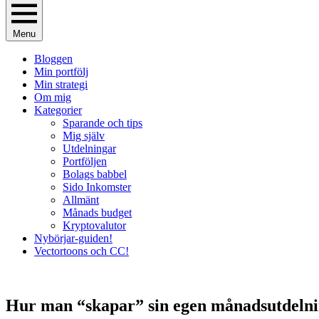
Menu
Bloggen
Min portfölj
Min strategi
Om mig
Kategorier
Sparande och tips
Mig själv
Utdelningar
Portföljen
Bolags babbel
Sido Inkomster
Allmänt
Månads budget
Kryptovalutor
Nybörjar-guiden!
Vectortoons och CC!
Hur man “skapar” sin egen månadsutdelni