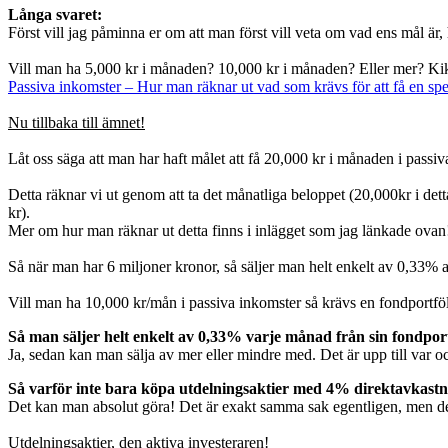
Långa svaret:
Först vill jag påminna er om att man först vill veta om vad ens mål är,
Vill man ha 5,000 kr i månaden? 10,000 kr i månaden? Eller mer? Kika 
Passiva inkomster – Hur man räknar ut vad som krävs för att få en sp
Nu tillbaka till ämnet!
Låt oss säga att man har haft målet att få 20,000 kr i månaden i passiv
Detta räknar vi ut genom att ta det månatliga beloppet (20,000kr i d
kr).
Mer om hur man räknar ut detta finns i inlägget som jag länkade ovan
Så när man har 6 miljoner kronor, så säljer man helt enkelt av 0,33% 
Vill man ha 10,000 kr/mån i passiva inkomster så krävs en fondportfö
Så man säljer helt enkelt av 0,33% varje månad från sin fondportfö
Ja, sedan kan man sälja av mer eller mindre med. Det är upp till var o
Så varför inte bara köpa utdelningsaktier med 4% direktavkast
Det kan man absolut göra! Det är exakt samma sak egentligen, men det
Utdelningsaktier, den aktiva investeraren!