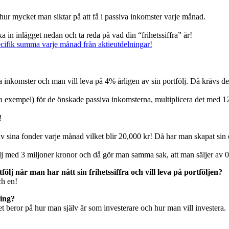
 hur mycket man siktar på att få i passiva inkomster varje månad.
in inlägget nedan och ta reda på vad din “frihetssiffra” är!
ecifik summa varje månad från aktieutdelningar!
a inkomster och man vill leva på 4% årligen av sin portfölj. Då krävs det
etta exempel) för de önskade passiva inkomsterna, multiplicera det med
!
av sina fonder varje månad vilket blir 20,000 kr! Då har man skapat si
lj med 3 miljoner kronor och då gör man samma sak, att man säljer av 
lj när man har nått sin frihetssiffra och vill leva på portföljen?
ch en!
ning?
 beror på hur man själv är som investerare och hur man vill investera.