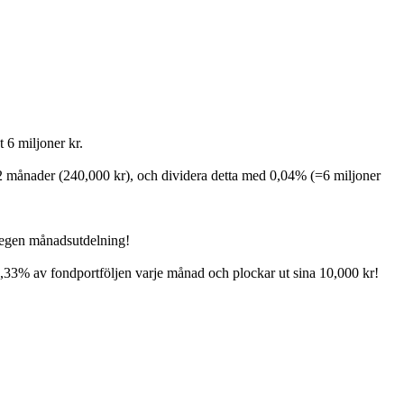
 6 miljoner kr.
 12 månader (240,000 kr), och dividera detta med 0,04% (=6 miljoner
n egen månadsutdelning!
0,33% av fondportföljen varje månad och plockar ut sina 10,000 kr!