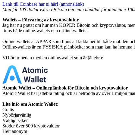
Länk till Coinbase har ni här! (annonslänk)
Man får 10$ dollar extra i Bitcoin om man handlar för minimum 100
Wallets – Förvaring av kryptovalutor
Jag har nu pratat om hur man KÖPER Bitcoin och kryptovalutor, men
finns både online-wallets och offline-wallets.
Online-wallets är APPAR som finns att ladda ner till både mobilen oc
Offline-wallets är en FYSISKA plånböcker som man kan ha hemma i
Vi börjar nedan med en online-wallet som är jättebra:
Atomic Wallet – Onlineplånbok för Bitcoin och kryptovalutor
Atomic Wallet har jättebra rating och är betrodda av över 1 miljon mä
Lite info om Atomic Wallet:
Gratis
Nybörjarvänlig
Väldigt säker
Stöder över 500 kryptovalutor
Helt anonym