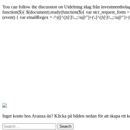
You can follow the discussion on Utdelning idag från investmentbolage
function($){ $(document).ready(function($){ var stcr_request_form =
(event) { var emailRegex = /^(([^()\[\]\\.,;:\s@"]+(\.[^()\[\]\\.,;:\s@
Inget konto hos Avanza än? Klicka på bilden nedan för att skapa ett k
Search