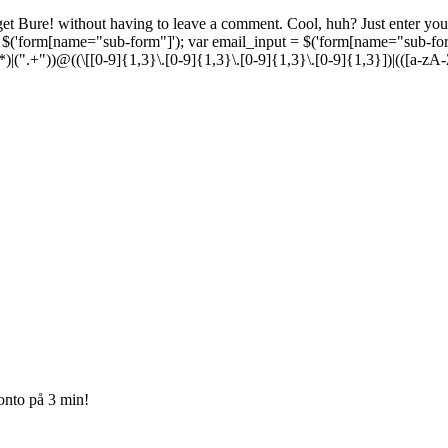
t Bure! without having to leave a comment. Cool, huh? Just enter your 
 $('form[name="sub-form"]'); var email_input = $('form[name="sub-form
"]+)*)|(".+"))@((\[[0-9]{1,3}\.[0-9]{1,3}\.[0-9]{1,3}\.[0-9]{1,3}])|(([a-
onto på 3 min!