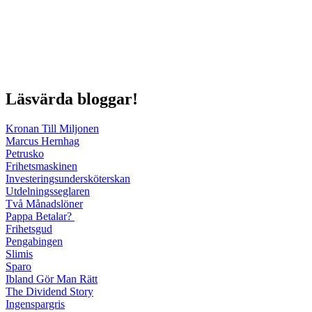
Läsvärda bloggar!
Kronan Till Miljonen
Marcus Hernhag
Petrusko
Frihetsmaskinen
Investeringsundersköterskan
Utdelningsseglaren
Två Månadslöner
Pappa Betalar?
Frihetsgud
Pengabingen
Slimis
Sparo
Ibland Gör Man Rätt
The Dividend Story
Ingenspargris