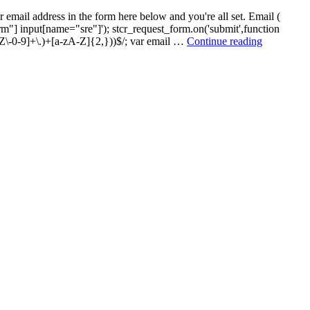
email address in the form here below and you're all set. Email (
"] input[name="sre"]'); stcr_request_form.on('submit',function
Manage
zA-Z\-0-9]+\.)+[a-zA-Z]{2,}))$/; var email …
Continue reading
subscriptio