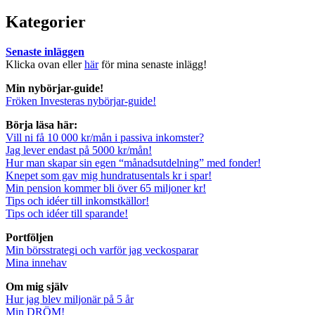
for:
Kategorier
Senaste inläggen
Klicka ovan eller
här
för mina senaste inlägg!
Min nybörjar-guide!
Fröken Investeras nybörjar-guide!
Börja läsa här:
Vill ni få 10 000 kr/mån i passiva inkomster?
Jag lever endast på 5000 kr/mån!
Hur man skapar sin egen “månadsutdelning” med fonder!
Knepet som gav mig hundratusentals kr i spar!
Min pension kommer bli över 65 miljoner kr!
Tips och idéer till inkomstkällor!
Tips och idéer till sparande!
Portföljen
Min börsstrategi och varför jag veckosparar
Mina innehav
Om mig själv
Hur jag blev miljonär på 5 år
Min DRÖM!