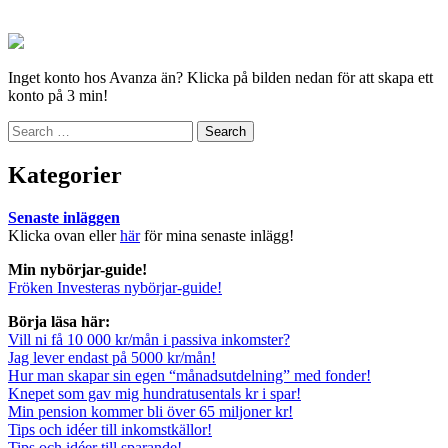
Inget konto hos Avanza än? Klicka på bilden nedan för att skapa ett
konto på 3 min!
Search
for:
Kategorier
Senaste inläggen
Klicka ovan eller
här
för mina senaste inlägg!
Min nybörjar-guide!
Fröken Investeras nybörjar-guide!
Börja läsa här:
Vill ni få 10 000 kr/mån i passiva inkomster?
Jag lever endast på 5000 kr/mån!
Hur man skapar sin egen “månadsutdelning” med fonder!
Knepet som gav mig hundratusentals kr i spar!
Min pension kommer bli över 65 miljoner kr!
Tips och idéer till inkomstkällor!
Tips och idéer till sparande!