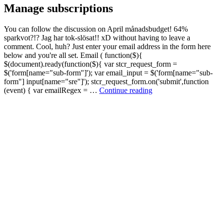
Manage subscriptions
You can follow the discussion on April månadsbudget! 64%
sparkvot?!? Jag har tok-slösat!! xD without having to leave a
comment. Cool, huh? Just enter your email address in the form here
below and you're all set. Email ( function($){
$(document).ready(function($){ var stcr_request_form =
$('form[name="sub-form"]'); var email_input = $('form[name="sub-
form"] input[name="sre"]'); stcr_request_form.on('submit',function
Manage
(event) { var emailRegex = …
Continue reading
subscriptions