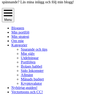
spännande? Läs mina inlägg och följ min blogg!
Menu
Bloggen
Min portfölj
Min strategi
Om mig
Kategorier
Sparande och tips
Mig själv
Utdelningar
Portföljen
Bolags babbel
Sido Inkomster
Allmänt
Månads budget
Kryptovalutor
Nybörjar-guiden!
Vectortoons och CC!