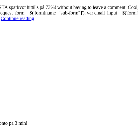
 sparkvot hittills på 73%! without having to leave a comment. Cool, h
cr_request_form = $('form[name="sub-form"]'); var email_input = $('for
Manage
…
Continue reading
subscriptions
onto på 3 min!