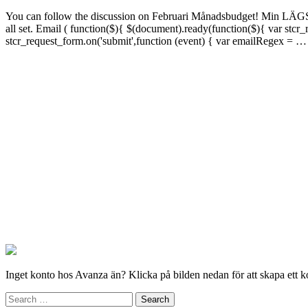
You can follow the discussion on Februari Månadsbudget! Min LÄGSTA
all set. Email ( function($){ $(document).ready(function($){ var st
stcr_request_form.on('submit',function (event) { var emailRegex = 
Inget konto hos Avanza än? Klicka på bilden nedan för att skapa ett k
Search