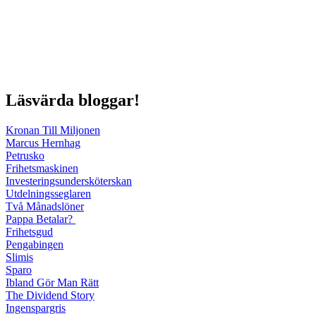
Läsvärda bloggar!
Kronan Till Miljonen
Marcus Hernhag
Petrusko
Frihetsmaskinen
Investeringsundersköterskan
Utdelningsseglaren
Två Månadslöner
Pappa Betalar?
Frihetsgud
Pengabingen
Slimis
Sparo
Ibland Gör Man Rätt
The Dividend Story
Ingenspargris