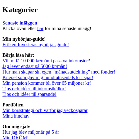
for:
Kategorier
Senaste inläggen
Klicka ovan eller
här
för mina senaste inlägg!
Min nybörjar-guide!
Fröken Investeras nybörjar-guide!
Börja läsa här:
Vill ni få 10 000 kr/mån i passiva inkomster?
Jag lever endast på 5000 kr/mån!
Hur man skapar sin egen “månadsutdelning” med fonder!
Knepet som gav mig hundratusentals kr i spar!
Min pension kommer bli över 65 miljoner kr!
Tips och idéer till inkomstkällor!
Tips och idéer till sparande!
Portföljen
Min börsstrategi och varför jag veckosparar
Mina innehav
Om mig själv
Hur jag blev miljonär på 5 år
Min DRÖM!